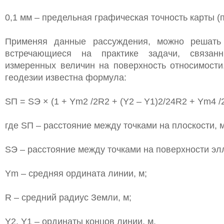
0,1 мм – предельная графическая точность карты (
Применяя данные рассуждения, можно решать 
встречающиеся на практике задачи, связан
измеренных величин на поверхность относимости
геодезии известна формула:
SП = SЭ × (1 + Ym2 /2R2 + (Y2 – Y1)2/24R2 + Ym4 /2
где SП – расстояние между точками на плоскости, м
SЭ – расстояние между точками на поверхности эл
Ym – средняя ордината линии, м;
R – средний радиус Земли, м;
Y2, Y1 – ординаты концов линии, м.