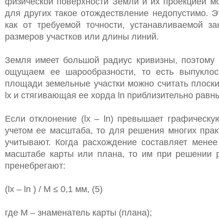
физической поверхности Земли и их проекцией м
для других такое отождествление недопустимо. Э
как от требуемой точности, устанавливаемой за
размеров участков или длины линий.
Земля имеет большой радиус кривизны, поэтому 
ощущаем ее шарообразности, то есть выпуклос
площади земельные участки можно считать плоски
lx и стягивающая ее хорда ln приблизительно равны 
Если отклонение (lx – ln) превышает графическу
учетом ее масштаба, то для решения многих прак
учитывают. Когда расхождение составляет менее
масштабе карты или плана, то им при решении 
пренебрегают:
(lx – ln ) / M ≤ 0,1 мм, (5)
где М – знаменатель карты (плана);